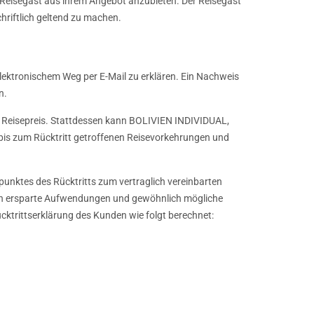
n Reisegast aus ihrem Angebot anzubieten. Der Reisegast
riftlich geltend zu machen.
elektronischem Weg per E-Mail zu erklären. Ein Nachweis
n.
den Reisepreis. Stattdessen kann BOLIVIEN INDIVIDUAL,
ie bis zum Rücktritt getroffenen Reisevorkehrungen und
punktes des Rücktritts zum vertraglich vereinbarten
ich ersparte Aufwendungen und gewöhnlich mögliche
ktrittserklärung des Kunden wie folgt berechnet: