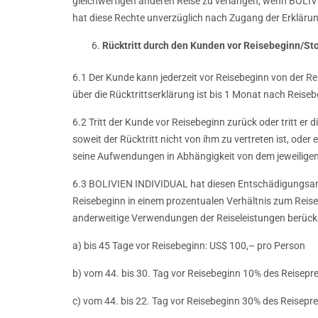
gleichwertigen anderen Reise zu verlangen, wenn BOLIVI
hat diese Rechte unverzüglich nach Zugang der Erkläru
Rücktritt durch den Kunden vor Reisebeginn/St
6.1 Der Kunde kann jederzeit vor Reisebeginn von der R
über die Rücktrittserklärung ist bis 1 Monat nach Reis
6.2 Tritt der Kunde vor Reisebeginn zurück oder tritt e
soweit der Rücktritt nicht von ihm zu vertreten ist, ode
seine Aufwendungen in Abhängigkeit von dem jeweiligen
6.3 BOLIVIEN INDIVIDUAL hat diesen Entschädigungsanspr
Reisebeginn in einem prozentualen Verhältnis zum Rei
anderweitige Verwendungen der Reiseleistungen berücks
a) bis 45 Tage vor Reisebeginn: US$ 100,– pro Person
b) vom 44. bis 30. Tag vor Reisebeginn 10% des Reisepre
c) vom 44. bis 22. Tag vor Reisebeginn 30% des Reisepre