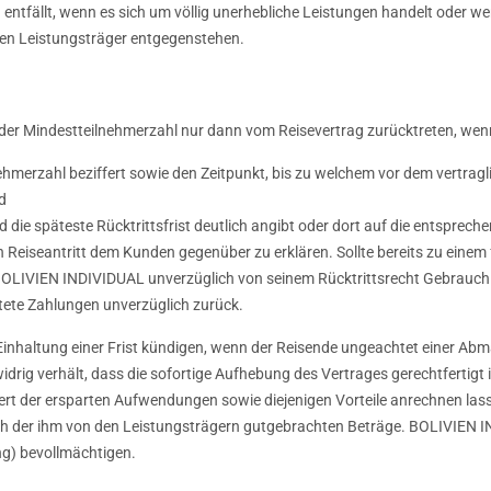
entfällt, wenn es sich um völlig unerhebliche Leistungen handelt oder we
n Leistungsträger entgegenstehen.
er Mindestteilnehmerzahl nur dann vom Reisevertrag zurücktreten, wen
lnehmerzahl beziffert sowie den Zeitpunkt, bis zu welchem vor dem vertr
d
d die späteste Rücktrittsfrist deutlich angibt oder dort auf die entsprec
 Reiseantritt dem Kunden gegenüber zu erklären. Sollte bereits zu einem f
 BOLIVIEN INDIVIDUAL unverzüglich von seinem Rücktrittsrecht Gebrauch
stete Zahlungen unverzüglich zurück.
inhaltung einer Frist kündigen, wenn der Reisende ungeachtet einer A
idrig verhält, dass die sofortige Aufhebung des Vertrages gerechtfertigt
ert der ersparten Aufwendungen sowie diejenigen Vorteile anrechnen lass
ich der ihm von den Leistungsträgern gutgebrachten Beträge. BOLIVIEN
ung) bevollmächtigen.