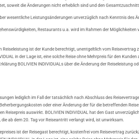
et, soweit die Änderungen nicht erheblich sind und den Gesamtzuschnitt 
über wesentliche Leistungsänderungen unverzüglich nach Kenntnis des 
henswürdigkeiten, Restaurants u.a. wird im Rahmen der Möglichkeiten vo
en Reiseleistung ist der Kunde berechtigt, unentgeltlich vom Reisevertrag
IDUAL in der Lage ist, eine solche Reise ohne Mehrpreis für den Kunden
r Erklärung BOLIVIEN INDIVIDUALs über die Änderung der Reiseleistung o
ungen lediglich im Fall der tatsächlich nach Abschluss des Reisevertrag
eherbergungskosten oder einer Änderung der für die betreffenden Reis
 den Reisepreis auswirkt. BOLIVIEN INDIVIDUAL hat den Gast unverzügli
die ab dem 20. Tag vor Reiseantritt verlangt wird, ist unwirksam.
epreises ist der Reisegast berechtigt, kostenfrei vom Reisevertrag zurüc