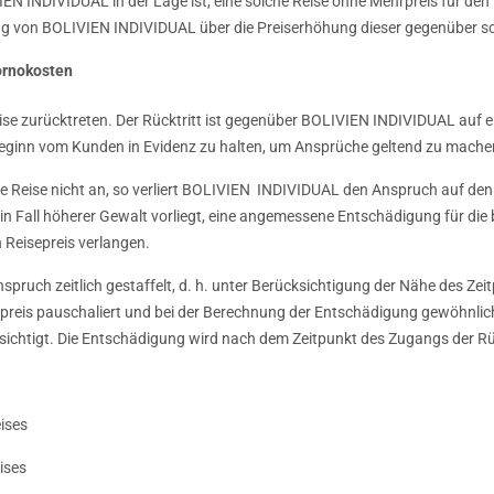
EN INDIVIDUAL in der Lage ist, eine solche Reise ohne Mehrpreis für de
ng von BOLIVIEN INDIVIDUAL über die Preiserhöhung dieser gegenüber sch
ornokosten
eise zurücktreten. Der Rücktritt ist gegenüber BOLIVIEN INDIVIDUAL auf 
ebeginn vom Kunden in Evidenz zu halten, um Ansprüche geltend zu mache
r die Reise nicht an, so verliert BOLIVIEN INDIVIDUAL den Anspruch auf 
r ein Fall höherer Gewalt vorliegt, eine angemessene Entschädigung für d
 Reisepreis verlangen.
uch zeitlich gestaffelt, d. h. unter Berücksichtigung der Nähe des Zeit
sepreis pauschaliert und bei der Berechnung der Entschädigung gewöhnl
ichtigt. Die Entschädigung wird nach dem Zeitpunkt des Zugangs der Rüc
ises
ises