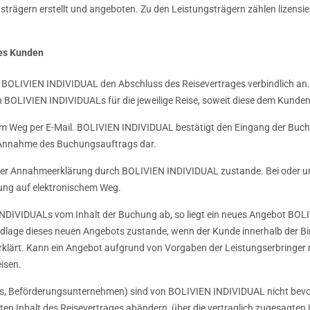
trägern erstellt und angeboten. Zu den Leistungsträgern zählen lizensi
des Kunden
 BOLIVIEN INDIVIDUAL den Abschluss des Reisevertrages verbindlich an.
BOLIVIEN INDIVIDUALs für die jeweilige Reise, soweit diese dem Kunden 
chem Weg per E-Mail. BOLIVIEN INDIVIDUAL bestätigt den Eingang der Buc
r Annahme des Buchungsauftrags dar.
der Annahmeerklärung durch BOLIVIEN INDIVIDUAL zustande. Bei oder un
ung auf elektronischem Weg.
NDIVIDUALs vom Inhalt der Buchung ab, so liegt ein neues Angebot BOLIV
ndlage dieses neuen Angebots zustande, wenn der Kunde innerhalb der 
klärt. Kann ein Angebot aufgrund von Vorgaben der Leistungserbringer nu
isen.
tels, Beförderungsunternehmen) sind von BOLIVIEN INDIVIDUAL nicht bevo
ten Inhalt des Reisevertrages abändern, über die vertraglich zugesagt